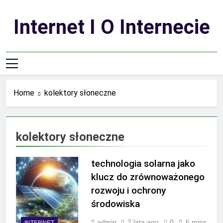
Skip
to
Internet I O Internecie
content
Home
kolektory słoneczne
kolektory słoneczne
technologia solarna jako
klucz do zrównoważonego
rozwoju i ochrony
środowiska
admin
2 lata ago
0
6 mins
INTERNET