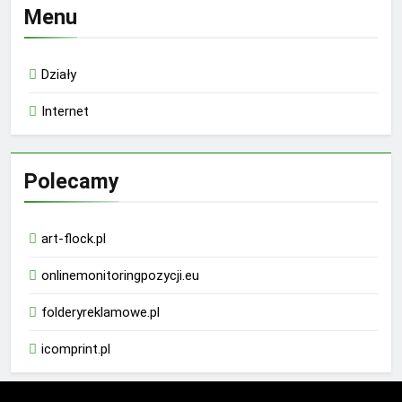
Menu
Działy
Internet
Polecamy
art-flock.pl
onlinemonitoringpozycji.eu
folderyreklamowe.pl
icomprint.pl