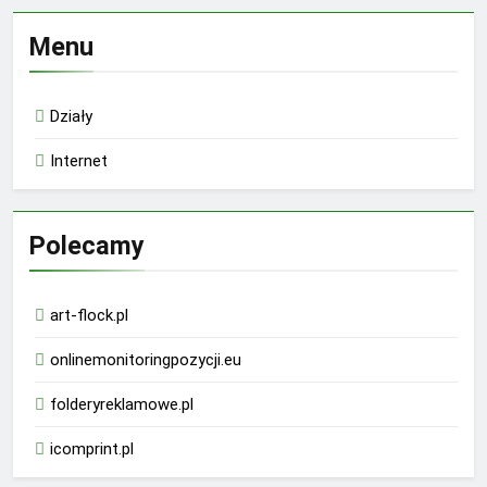
Menu
Działy
Internet
Polecamy
art-flock.pl
onlinemonitoringpozycji.eu
folderyreklamowe.pl
icomprint.pl