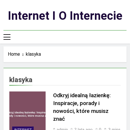
Skip
to
Internet I O Internecie
content
Home
klasyka
klasyka
Odkryj idealną łazienkę:
Inspiracje, porady i
nowości, które musisz
znać
admin
2 lata ago
0
3 mins
INTERNET