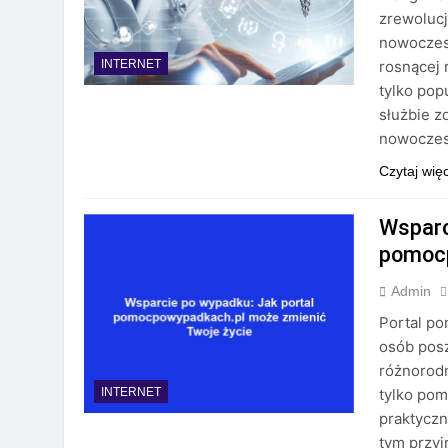
zrewolucj
nowoczesn
rosnącej 
INTERNET
tylko pop
służbie z
nowoczesn
Czytaj wię
Wsparc
pomocp
Admin
Portal po
osób pos
różnorod
tylko pom
INTERNET
praktycz
tym przyj