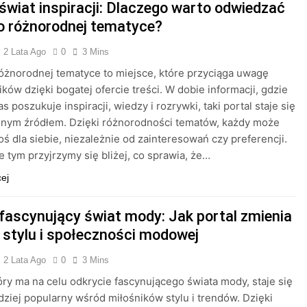
 świat inspiracji: Dlaczego warto odwiedzać
 o różnorodnej tematyce?
2 Lata Ago
0
3 Mins
różnorodnej tematyce to miejsce, które przyciąga uwagę
ków dzięki bogatej ofercie treści. W dobie informacji, gdzie
s poszukuje inspiracji, wiedzy i rozrywki, taki portal staje się
onym źródłem. Dzięki różnorodności tematów, każdy może
oś dla siebie, niezależnie od zainteresowań czy preferencji.
e tym przyjrzymy się bliżej, co sprawia, że…
cej
 fascynujący świat mody: Jak portal zmienia
e stylu i społeczności modowej
2 Lata Ago
0
3 Mins
tóry ma na celu odkrycie fascynującego świata mody, staje się
dziej popularny wśród miłośników stylu i trendów. Dzięki