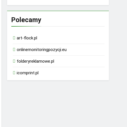
Polecamy
art-flock.pl
onlinemonitoringpozycji.eu
folderyreklamowe.pl
icomprint.pl