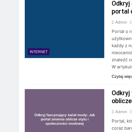
Odkryj
portal
Admin
Portal o 
użytkowni
każdy z na
nieoceni
INTERNET
znaleźć c
W artykul
Czytaj wię
Odkryj
oblicz
Admin
Portal, k
coraz bar