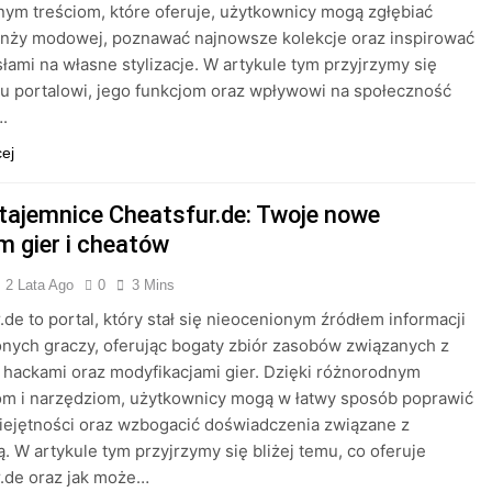
ym treściom, które oferuje, użytkownicy mogą zgłębiać
ranży modowej, poznawać najnowsze kolekcje oraz inspirować
łami na własne stylizacje. W artykule tym przyjrzymy się
mu portalowi, jego funkcjom oraz wpływowi na społeczność
.
cej
 tajemnice Cheatsfur.de: Twoje nowe
m gier i cheatów
2 Lata Ago
0
3 Mins
.de to portal, który stał się nieocenionym źródłem informacji
onych graczy, oferując bogaty zbiór zasobów związanych z
 hackami oraz modyfikacjami gier. Dzięki różnorodnym
om i narzędziom, użytkownicy mogą w łatwy sposób poprawić
ejętności oraz wzbogacić doświadczenia związane z
. W artykule tym przyjrzymy się bliżej temu, co oferuje
.de oraz jak może…