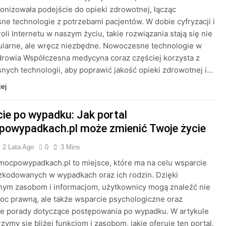
onizowała podejście do opieki zdrowotnej, łącząc
e technologie z potrzebami pacjentów. W dobie cyfryzacji i
roli Internetu w naszym życiu, takie rozwiązania stają się nie
ularne, ale wręcz niezbędne. Nowoczesne technologie w
drowia Współczesna medycyna coraz częściej korzysta z
ych technologii, aby poprawić jakość opieki zdrowotnej i…
cej
ie po wypadku: Jak portal
owypadkach.pl może zmienić Twoje życie
2 Lata Ago
0
3 Mins
mocpowypadkach.pl to miejsce, które ma na celu wsparcie
zkodowanych w wypadkach oraz ich rodzin. Dzięki
nym zasobom i informacjom, użytkownicy mogą znaleźć nie
oc prawną, ale także wsparcie psychologiczne oraz
ne porady dotyczące postępowania po wypadku. W artykule
rzymy się bliżej funkcjom i zasobom, jakie oferuje ten portal,