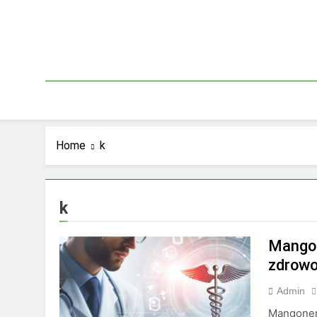
Skip
to
content
Home
k
k
Mangon
zdrowo
Admin
Mangoneme