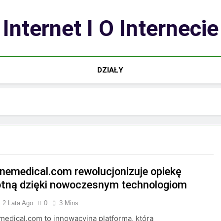
Internet I O Internecie
DZIAŁY
emedical.com rewolucjonizuje opiekę
tną dzięki nowoczesnym technologiom
2 Lata Ago
0
3 Mins
dical.com to innowacyjna platforma, która