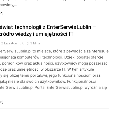
omówimy,…
cej
świat technologii z EnterSerwisLublin –
ródło wiedzy i umiejętności IT
2 Lata Ago
0
3 Mins
terSerwisLublin.pl to miejsce, które z pewnością zainteresuje
asjonata komputerów i technologii. Dzięki bogatej ofercie
, poradników oraz aktualności, użytkownicy mogą poszerzać
dzę oraz umiejętności w obszarze IT. W tym artykule
y się bliżej temu portalowi, jego funkcjonalnościom oraz
 jaką niesie dla swoich użytkowników. Funkcjonalności
nterSerwisLublin.pl Portal EnterSerwisLublin.pl wyróżnia się
cej