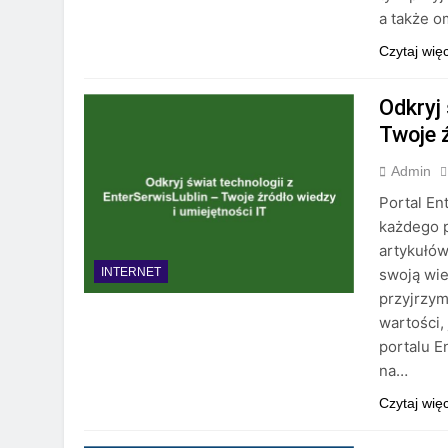
a także 
Czytaj wię
Odkryj 
Twoje ź
Admin
Portal En
każdego p
artykułów
swoją wie
INTERNET
przyjrzym
wartości,
portalu E
na…
Czytaj wię