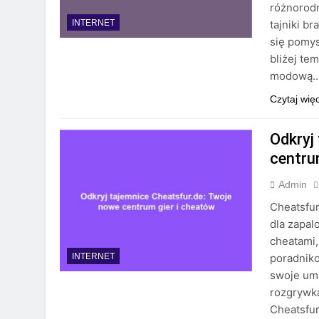
różnorodn
tajniki b
INTERNET
się pomys
bliżej te
modową…
Czytaj wię
Odkryj
centru
Admin
Cheatsfur
dla zapal
cheatami,
poradnik
INTERNET
swoje umi
rozgrywką
Cheatsfur