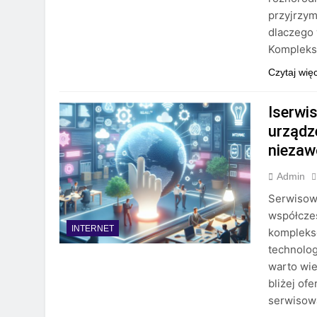
przyjrzym
dlaczego 
Kompleks
Czytaj wię
Iserwi
urządz
niezaw
Admin
Serwisowa
współczes
INTERNET
komplekso
technolog
warto wie
bliżej of
serwisowa