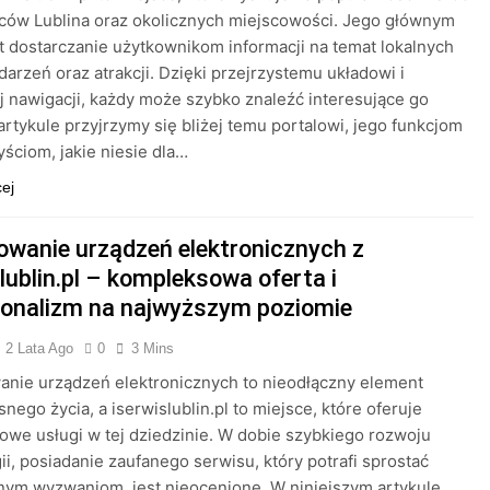
ców Lublina oraz okolicznych miejscowości. Jego głównym
t dostarczanie użytkownikom informacji na temat lokalnych
darzeń oraz atrakcji. Dzięki przejrzystemu układowi i
ej nawigacji, każdy może szybko znaleźć interesujące go
 artykule przyjrzymy się bliżej temu portalowi, jego funkcjom
yściom, jakie niesie dla…
cej
owanie urządzeń elektronicznych z
lublin.pl – kompleksowa oferta i
jonalizm na najwyższym poziomie
2 Lata Ago
0
3 Mins
nie urządzeń elektronicznych to nieodłączny element
nego życia, a iserwislublin.pl to miejsce, które oferuje
we usługi w tej dziedzinie. W dobie szybkiego rozwoju
ii, posiadanie zaufanego serwisu, który potrafi sprostać
ym wyzwaniom, jest nieocenione. W niniejszym artykule