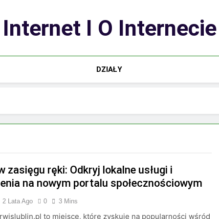
Internet I O Internecie
DZIAŁY
w zasięgu ręki: Odkryj lokalne usługi i
enia na nowym portalu społecznościowym
2 Lata Ago
0
3 Mins
erwislublin.pl to miejsce, które zyskuje na popularności wśród