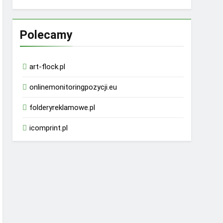
Polecamy
art-flock.pl
onlinemonitoringpozycji.eu
folderyreklamowe.pl
icomprint.pl