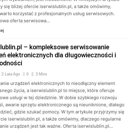
y się bliżej ofercie iserwislublin.pl, a także omówimy,
warto korzystać z profesjonalnych usług serwisowych.
owa oferta serwisowa…
cej
slublin.pl – kompleksowe serwisowanie
eń elektronicznych dla długowieczności i
odności
2 Lata Ago
0
3 Mins
nie urządzeń elektronicznych to nieodłączny element
nego życia, a iserwislublin.pl to miejsce, które oferuje
we usługi w tej dziedzinie. W dobie szybkiego rozwoju
ii, awarie sprzętu elektronicznego są nieuniknione, dlatego
dzieć, gdzie szukać pomocy. W tym artykule przyjrzymy się
ercie iserwislublin.pl, a także omówimy, dlaczego regularne
nie urządzeń jest tak ważne. Oferta iserwislublin.pl…