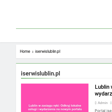
Skip
to
content
Home
iserwislublin.pl
iserwislublin.pl
Lublin 
wydarz
Admin
Portal is