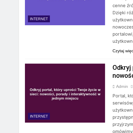
cenne źró
Dzięki ró
użytkowni
INTERNET
nowoczesn
portalowi
użytkowni
Czytaj wię
Odkryj 
nowośc
Admin
Portal, k
serwisów,
użytkowni
przystępn
INTERNET
przyjrzym
omówimy, 