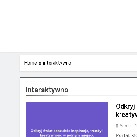
Skip
to
content
Home
interaktywno
interaktywno
Odkryj 
kreaty
Admin
Portal, k