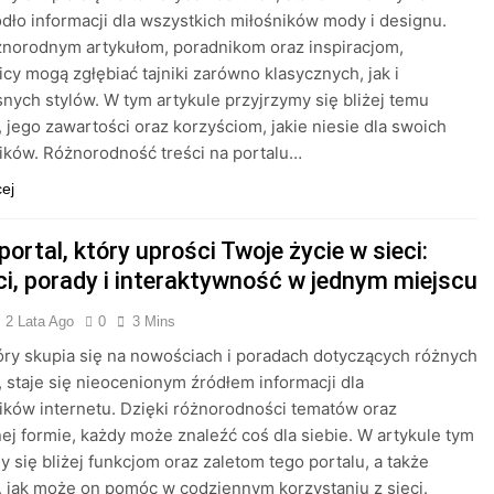
dło informacji dla wszystkich miłośników mody i designu.
żnorodnym artykułom, poradnikom oraz inspiracjom,
cy mogą zgłębiać tajniki zarówno klasycznych, jak i
ych stylów. W tym artykule przyjrzymy się bliżej temu
, jego zawartości oraz korzyściom, jakie niesie dla swoich
ków. Różnorodność treści na portalu…
cej
portal, który uprości Twoje życie w sieci:
i, porady i interaktywność w jednym miejscu
2 Lata Ago
0
3 Mins
tóry skupia się na nowościach i poradach dotyczących różnych
 staje się nieocenionym źródłem informacji dla
ków internetu. Dzięki różnorodności tematów oraz
ej formie, każdy może znaleźć coś dla siebie. W artykule tym
y się bliżej funkcjom oraz zaletom tego portalu, a także
jak może on pomóc w codziennym korzystaniu z sieci.