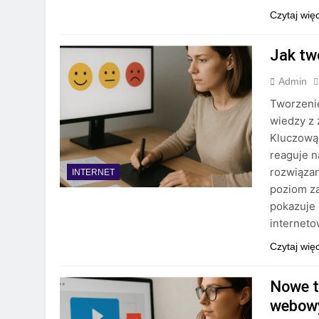
Czytaj wię
Jak tw
Admin
Tworzeni
wiedzy z 
Kluczową 
reaguje 
rozwiąza
INTERNET
poziom za
pokazuje 
interneto
Czytaj wię
Nowe t
webow