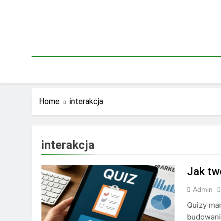
Skip
to
content
Home
interakcja
interakcja
Jak tw
Admin
Quizy mar
budowania