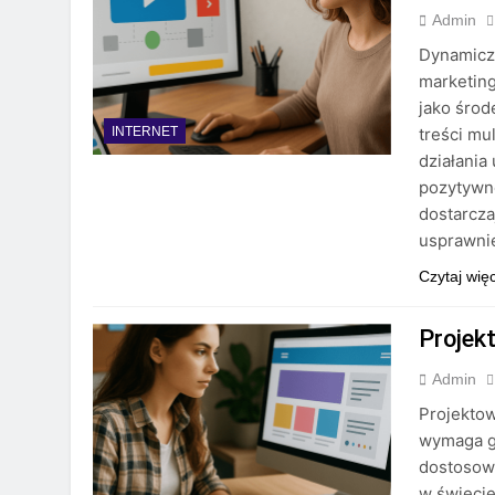
Admin
Dynamicz
marketing
jako środ
treści mu
INTERNET
działania
pozytywne
dostarcza
usprawni
Czytaj wię
Projek
Admin
Projektow
wymaga gł
dostosowa
w świeci