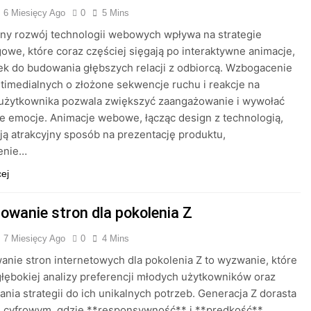
6 Miesięcy Ago
0
5 Mins
ny rozwój technologii webowych wpływa na strategie
owe, które coraz częściej sięgają po interaktywne animacje,
ek do budowania głębszych relacji z odbiorcą. Wzbogacenie
ltimedialnych o złożone sekwencje ruchu i reakcje na
 użytkownika pozwala zwiększyć zaangażowanie i wywołać
 emocje. Animacje webowe, łącząc design z technologią,
ją atrakcyjny sposób na prezentację produktu,
enie…
cej
towanie stron dla pokolenia Z
7 Miesięcy Ago
0
4 Mins
anie stron internetowych dla pokolenia Z to wyzwanie, które
ębokiej analizy preferencji młodych użytkowników oraz
nia strategii do ich unikalnych potrzeb. Generacja Z dorasta
e cyfrowym, gdzie **responsywność** i **prędkość**