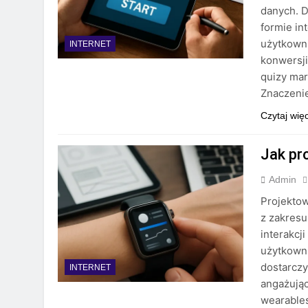
danych. D
formie in
użytkowni
INTERNET
konwersji
quizy mar
Znaczeni
Czytaj wię
Jak pr
Admin
Projekto
z zakresu
interakcj
użytkowni
dostarczy
INTERNET
angażują
wearables