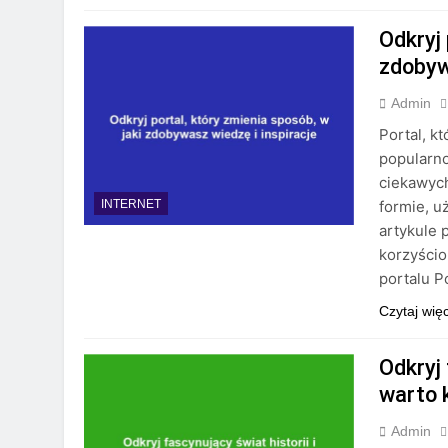
Odkryj 
zdobyw
Admin
Portal, k
popularno
ciekawyc
formie, u
INTERNET
artykule 
korzyścio
portalu P
Czytaj wię
Odkryj 
warto 
Admin