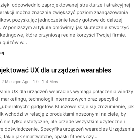
zięki odpowiednio zaprojektowanej strukturze i atrakcyjnej
terakcji można znacznie zwiększyć poziom zaangażowania
ków, pozyskując jednocześnie leady gotowe do dalszej
. W poniższym artykule omówimy, jak skutecznie stworzyć
ketingowe, które przyniosą realne korzyści Twojej firmie.
e quizów w…
cej
ojektować UX dla urządzeń wearables
2 Miesiące Ago
0
4 Mins
wanie UX dla urządzeń wearables wymaga połączenia wiedzy
 marketingu, technologii internetowych oraz specyfiki
i „ubieralnych” gadgetów. Kluczowe staje się zrozumienie, jak
k wchodzi w relację z produktami noszonymi na ciele, by
ć nie tylko estetyczne, ale przede wszystkim użyteczne i
ce doświadczenie. Specyfika urządzeń wearables Urządzenia
, takie jak smartwatche, opaski fitness czy…