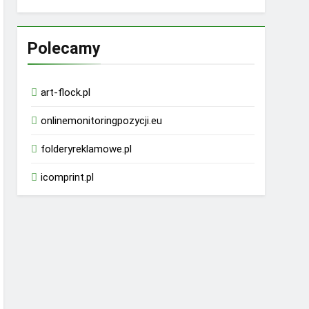
Polecamy
art-flock.pl
onlinemonitoringpozycji.eu
folderyreklamowe.pl
icomprint.pl