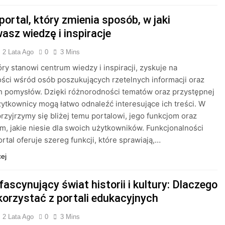
portal, który zmienia sposób, w jaki
asz wiedzę i inspiracje
2 Lata Ago
0
3 Mins
tóry stanowi centrum wiedzy i inspiracji, zyskuje na
ści wśród osób poszukujących rzetelnych informacji oraz
h pomysłów. Dzięki różnorodności tematów oraz przystępnej
żytkownicy mogą łatwo odnaleźć interesujące ich treści. W
przyjrzymy się bliżej temu portalowi, jego funkcjom oraz
m, jakie niesie dla swoich użytkowników. Funkcjonalności
ortal oferuje szereg funkcji, które sprawiają,…
cej
fascynujący świat historii i kultury: Dlaczego
korzystać z portali edukacyjnych
2 Lata Ago
0
3 Mins