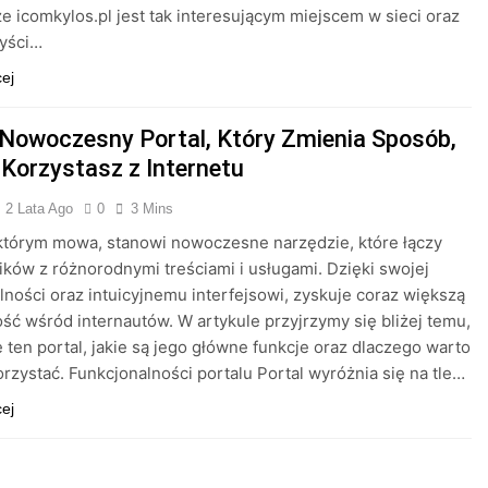
że icomkylos.pl jest tak interesującym miejscem w sieci oraz
zyści…
cej
 Nowoczesny Portal, Który Zmienia Sposób,
 Korzystasz z Internetu
2 Lata Ago
0
3 Mins
 którym mowa, stanowi nowoczesne narzędzie, które łączy
ków z różnorodnymi treściami i usługami. Dzięki swojej
lności oraz intuicyjnemu interfejsowi, zyskuje coraz większą
ść wśród internautów. W artykule przyjrzymy się bliżej temu,
e ten portal, jakie są jego główne funkcje oraz dlaczego warto
orzystać. Funkcjonalności portalu Portal wyróżnia się na tle…
cej