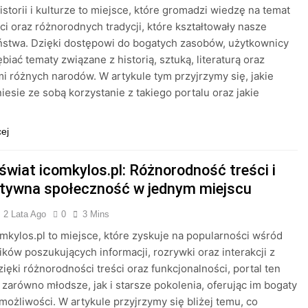
historii i kulturze to miejsce, które gromadzi wiedzę na temat
ci oraz różnorodnych tradycji, które kształtowały nasze
ństwa. Dzięki dostępowi do bogatych zasobów, użytkownicy
biać tematy związane z historią, sztuką, literaturą oraz
i różnych narodów. W artykule tym przyjrzymy się, jakie
niesie ze sobą korzystanie z takiego portalu oraz jakie
cej
świat icomkylos.pl: Różnorodność treści i
ktywna społeczność w jednym miejscu
2 Lata Ago
0
3 Mins
omkylos.pl to miejsce, które zyskuje na popularności wśród
ków poszukujących informacji, rozrywki oraz interakcji z
zięki różnorodności treści oraz funkcjonalności, portal ten
 zarówno młodsze, jak i starsze pokolenia, oferując im bogaty
możliwości. W artykule przyjrzymy się bliżej temu, co