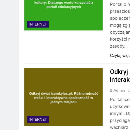
Portal o 
przeszłoś
społecze
mogą zgłę
INTERNET
obyczajam
korzyści 
zasoby…
Czytaj wię
Odkryj 
intera
Admin
Portal ic
użytkowni
innymi. D
przyciąga
INTERNET
wachlarz 