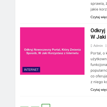
sprawia, 
jakie kor
Czytaj wię
Odkryj
W Jaki
Admin
Portal, o
użytkowni
funkcjona
popularno
INTERNET
co oferuj
z niego k
Czytaj wię