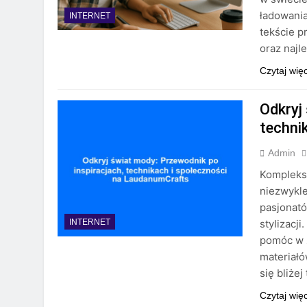
ładowania
INTERNET
tekście 
oraz najl
Czytaj wię
Odkryj
techni
Admin
Kompleks
niezwykle
pasjonató
stylizacji
INTERNET
pomóc w z
materiał
się bliże
Czytaj wię