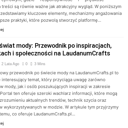
 treści są równie ważne jak atrakcyjny wygląd. W poniższym
przedstawiamy kluczowe elementy, mechanizmy angażowania
epsze praktyki, które pozwolą stworzyć platformę…
cej
 świat mody: Przewodnik po inspiracjach,
kach i społeczności na LaudanumCrafts
2 Lata Ago
0
3 Mins
owy przewodnik po świecie mody na LaudanumCrafts.pl to
 interesujący temat, który przyciąga uwagę zarówno
w mody, jak i osób poszukujących inspiracji w zakresie
. Portal ten oferuje szeroki wachlarz informacji, które mogą
rozumieniu aktualnych trendów, technik szycia oraz
ów wykorzystywanych w modzie. W artykule tym przyjrzymy
j temu, co oferuje LaudanumCrafts.pl…
cej