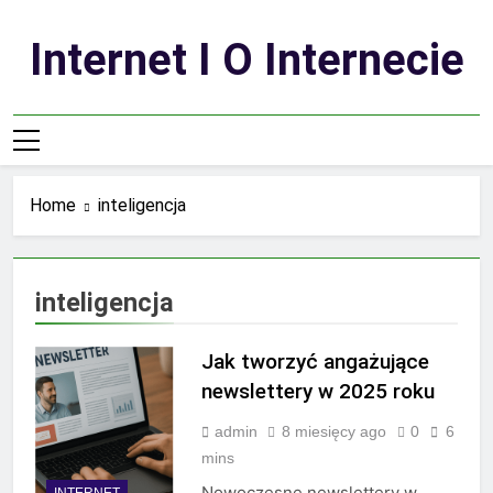
Skip
to
Internet I O Internecie
content
Home
inteligencja
inteligencja
Jak tworzyć angażujące
newslettery w 2025 roku
admin
8 miesięcy ago
0
6
mins
Nowoczesne newslettery w
INTERNET