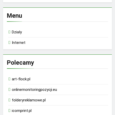
Menu
Działy
Internet
Polecamy
art-flock.pl
onlinemonitoringpozycji.eu
folderyreklamowe.pl
icomprint.pl