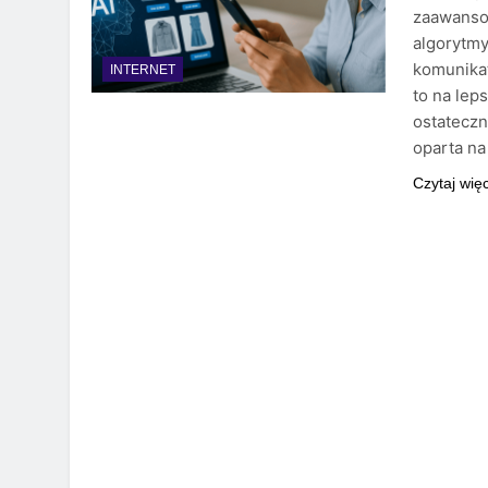
zaawanso
algorytm
komunikat
INTERNET
to na lep
ostateczn
oparta na
Czytaj wię