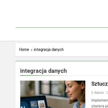
Skip
to
content
Home
integracja danych
integracja danych
Sztuczn
Admin
Implement
otwiera p