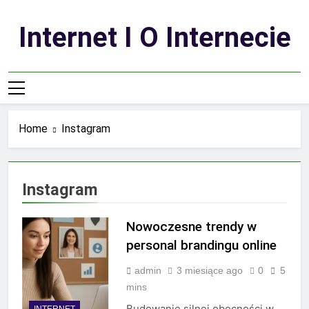
Skip
to
Internet I O Internecie
content
Home
Instagram
Instagram
Nowoczesne trendy w
personal brandingu online
admin
3 miesiące ago
0
5
mins
Budowanie silnej obecności w
INTERNET