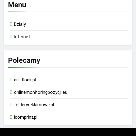
Menu
Działy
Internet
Polecamy
art-flock.pl
onlinemonitoringpozycji.eu
folderyreklamowe.pl
icomprint.pl