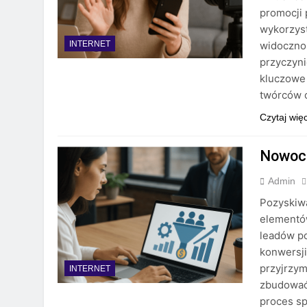
promocji 
wykorzyst
widoczno
INTERNET
przyczyni
kluczowe 
twórców o
Czytaj wię
Nowocz
Admin
Pozyskiw
elementó
leadów p
konwersji
przyjrzy
INTERNET
zbudować 
proces s