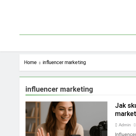
Skip
to
content
Home
influencer marketing
influencer marketing
Jak sk
market
Admin
Influence