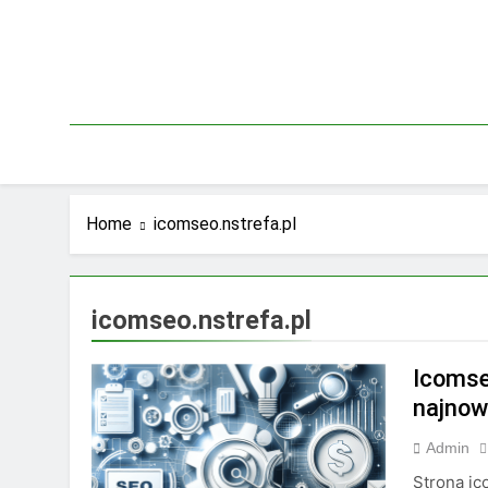
Skip
to
content
Home
icomseo.nstrefa.pl
icomseo.nstrefa.pl
Icomse
najnow
Admin
Strona ic