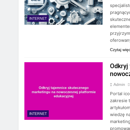
specjalis
pragnącyc
skuteczne
INTERNET
elementem
przyjrzym
oferowany
Czytaj wię
Odkryj
nowocz
Admin
Portal ic
zakresie
artykuło
wiedzę na
INTERNET
marketin
promowani