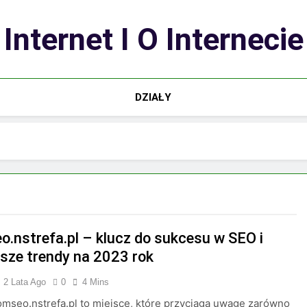
Internet I O Internecie
DZIAŁY
o.nstrefa.pl – klucz do sukcesu w SEO i
sze trendy na 2023 rok
2 Lata Ago
0
4 Mins
omseo.nstrefa.pl to miejsce, które przyciąga uwagę zarówno