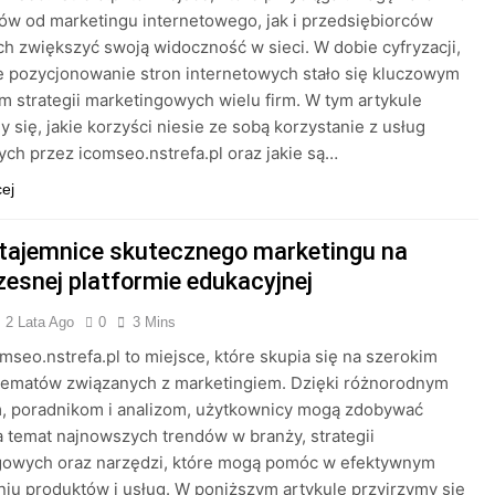
tów od marketingu internetowego, jak i przedsiębiorców
h zwiększyć swoją widoczność w sieci. W dobie cyfryzacji,
 pozycjonowanie stron internetowych stało się kluczowym
 strategii marketingowych wielu firm. W tym artykule
y się, jakie korzyści niesie ze sobą korzystanie z usług
ch przez icomseo.nstrefa.pl oraz jakie są…
cej
 tajemnice skutecznego marketingu na
esnej platformie edukacyjnej
2 Lata Ago
0
3 Mins
omseo.nstrefa.pl to miejsce, które skupia się na szerokim
 tematów związanych z marketingiem. Dzięki różnorodnym
m, poradnikom i analizom, użytkownicy mogą zdobywać
 temat najnowszych trendów w branży, strategii
gowych oraz narzędzi, które mogą pomóc w efektywnym
u produktów i usług. W poniższym artykule przyjrzymy się