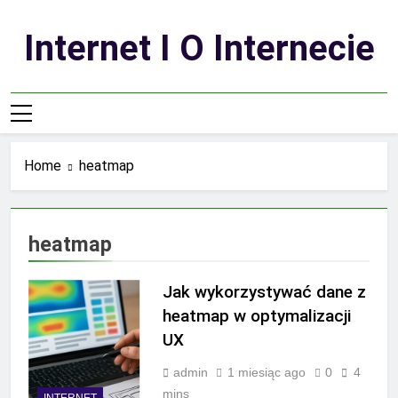
Skip
to
Internet I O Internecie
content
Home
heatmap
heatmap
Jak wykorzystywać dane z
heatmap w optymalizacji
UX
admin
1 miesiąc ago
0
4
mins
INTERNET