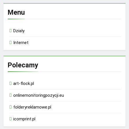
Menu
Działy
Internet
Polecamy
art-flock.pl
onlinemonitoringpozycji.eu
folderyreklamowe.pl
icomprint.pl