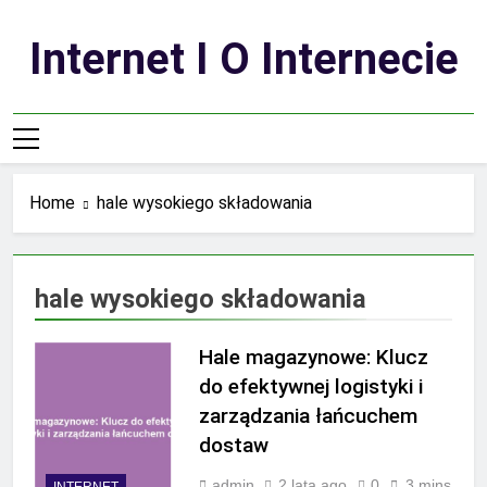
Skip
to
Internet I O Internecie
content
Home
hale wysokiego składowania
hale wysokiego składowania
Hale magazynowe: Klucz
do efektywnej logistyki i
zarządzania łańcuchem
dostaw
admin
2 lata ago
0
3 mins
INTERNET