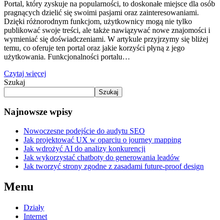
Portal, który zyskuje na popularności, to doskonałe miejsce dla osób
pragnących dzielić się swoimi pasjami oraz zainteresowaniami.
Dzięki różnorodnym funkcjom, użytkownicy mogą nie tylko
publikować swoje treści, ale także nawiązywać nowe znajomości i
wymieniać się doświadczeniami. W artykule przyjrzymy się bliżej
temu, co oferuje ten portal oraz jakie korzyści płyną z jego
użytkowania. Funkcjonalności portalu…
Czytaj więcej
Szukaj
Szukaj
Najnowsze wpisy
Nowoczesne podejście do audytu SEO
Jak projektować UX w oparciu o journey mapping
Jak wdrożyć AI do analizy konkurencji
Jak wykorzystać chatboty do generowania leadów
Jak tworzyć strony zgodne z zasadami future-proof design
Menu
Działy
Internet