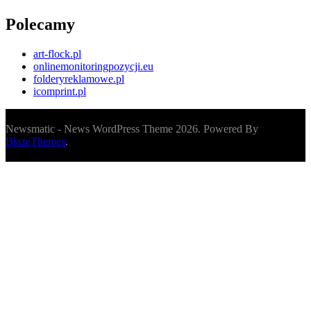
Polecamy
art-flock.pl
onlinemonitoringpozycji.eu
folderyreklamowe.pl
icomprint.pl
Newsmatic - News WordPress Theme 2026. Powered By
BlazeThemes
.