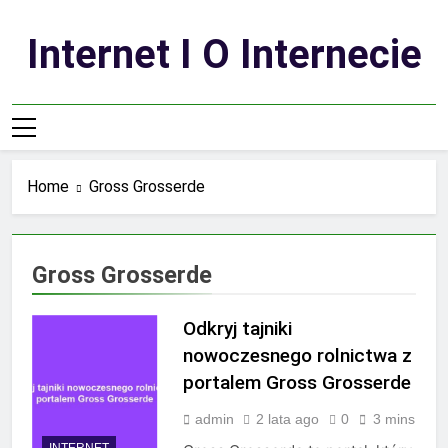
Skip
to
Internet I O Internecie
content
Home
Gross Grosserde
Gross Grosserde
Odkryj tajniki
nowoczesnego rolnictwa z
portalem Gross Grosserde
admin
2 lata ago
0
3 mins
INTERNET