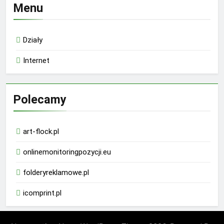
Menu
Działy
Internet
Polecamy
art-flock.pl
onlinemonitoringpozycji.eu
folderyreklamowe.pl
icomprint.pl