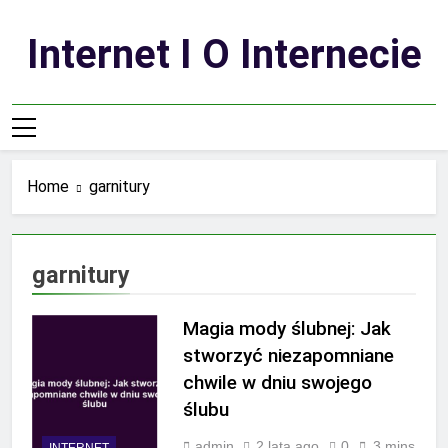
Skip
to
Internet I O Internecie
content
Home
garnitury
garnitury
Magia mody ślubnej: Jak
stworzyć niezapomniane
chwile w dniu swojego
ślubu
admin
2 lata ago
0
3 mins
INTERNET