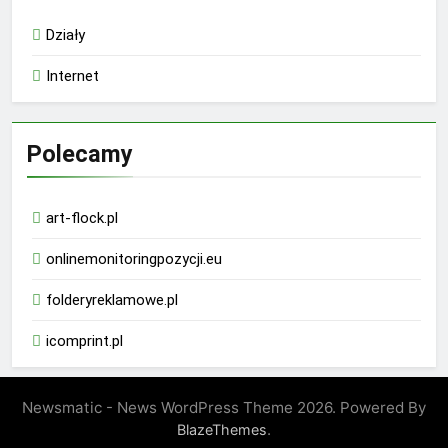
Działy
Internet
Polecamy
art-flock.pl
onlinemonitoringpozycji.eu
folderyreklamowe.pl
icomprint.pl
Newsmatic - News WordPress Theme 2026. Powered By
.
BlazeThemes