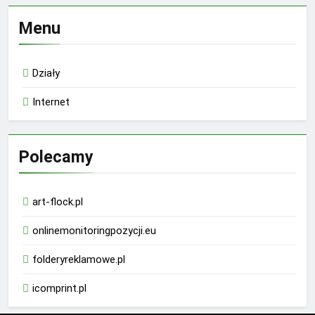
Menu
Działy
Internet
Polecamy
art-flock.pl
onlinemonitoringpozycji.eu
folderyreklamowe.pl
icomprint.pl