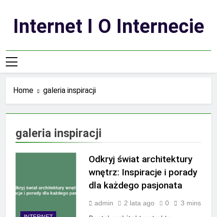
Skip
to
Internet I O Internecie
content
Home
galeria inspiracji
galeria inspiracji
Odkryj świat architektury
wnętrz: Inspiracje i porady
dla każdego pasjonata
admin
2 lata ago
0
3 mins
INTERNET