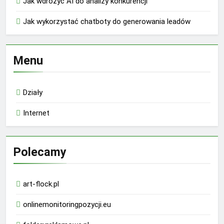
Jak wdrożyć AI do analizy konkurencji
Jak wykorzystać chatboty do generowania leadów
Menu
Działy
Internet
Polecamy
art-flock.pl
onlinemonitoringpozycji.eu