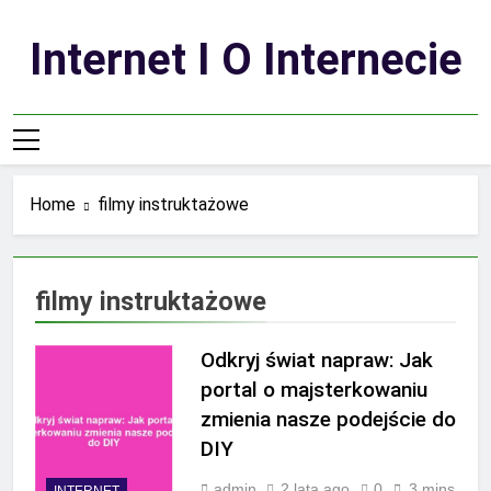
Skip
to
Internet I O Internecie
content
Home
filmy instruktażowe
filmy instruktażowe
Odkryj świat napraw: Jak
portal o majsterkowaniu
zmienia nasze podejście do
DIY
admin
2 lata ago
0
3 mins
INTERNET