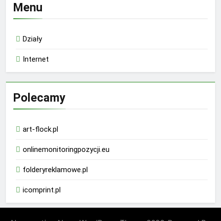
Menu
Działy
Internet
Polecamy
art-flock.pl
onlinemonitoringpozycji.eu
folderyreklamowe.pl
icomprint.pl