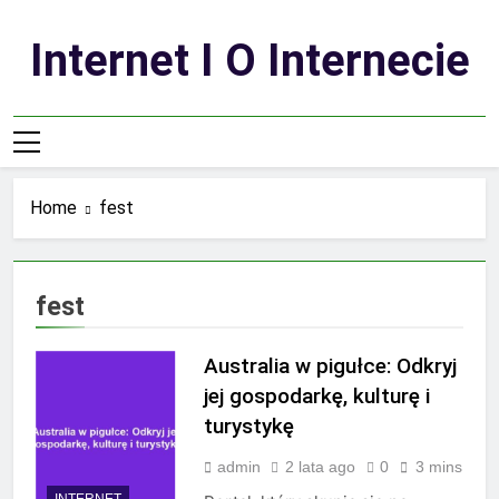
Skip
to
Internet I O Internecie
content
Home
fest
fest
Australia w pigułce: Odkryj
jej gospodarkę, kulturę i
turystykę
admin
2 lata ago
0
3 mins
INTERNET