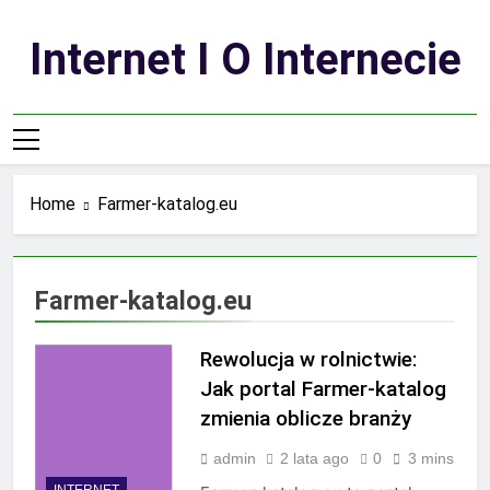
Skip
to
Internet I O Internecie
content
Home
Farmer-katalog.eu
Farmer-katalog.eu
Rewolucja w rolnictwie:
Jak portal Farmer-katalog
zmienia oblicze branży
admin
2 lata ago
0
3 mins
INTERNET