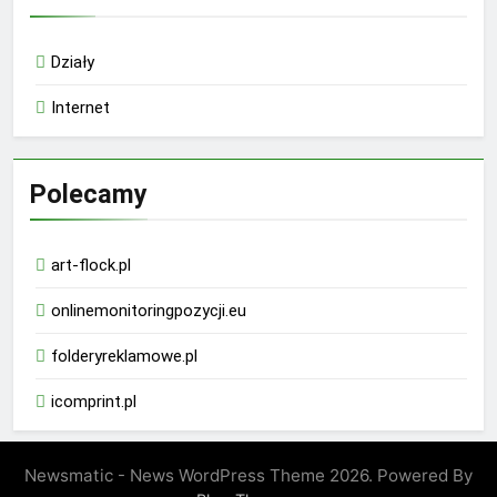
Działy
Internet
Polecamy
art-flock.pl
onlinemonitoringpozycji.eu
folderyreklamowe.pl
icomprint.pl
Newsmatic - News WordPress Theme 2026. Powered By