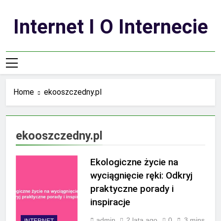
Skip
to
Internet I O Internecie
content
Home
ekooszczedny.pl
ekooszczedny.pl
Ekologiczne życie na
wyciągnięcie ręki: Odkryj
praktyczne porady i
inspiracje
admin
2 lata ago
0
3 mins
INTERNET