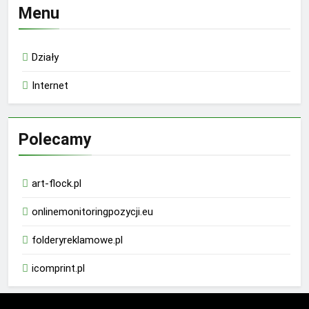
Menu
Działy
Internet
Polecamy
art-flock.pl
onlinemonitoringpozycji.eu
folderyreklamowe.pl
icomprint.pl