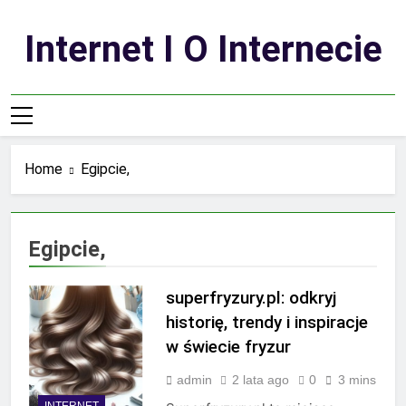
Skip
to
Internet I O Internecie
content
Home
Egipcie,
Egipcie,
superfryzury.pl: odkryj
historię, trendy i inspiracje
w świecie fryzur
admin
2 lata ago
0
3 mins
INTERNET