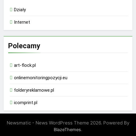
Działy
Internet
Polecamy
art-flock.pl
onlinemonitoringpozycji.eu
folderyreklamowe.pl
icomprint.pl
Newsmatic - News WordPress Theme 2026. Powered By
.
BlazeThemes