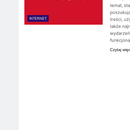
temat, st
poszukują
treści, u
INTERNET
także naj
wydarzeń.
funkcjona
Czytaj wię