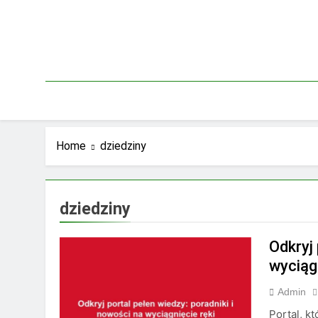
Skip
to
content
Home
dziedziny
dziedziny
Odkryj 
wyciągn
Admin
Portal, k