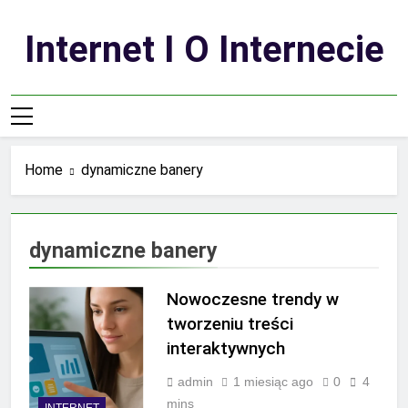
Skip
to
Internet I O Internecie
content
Home
dynamiczne banery
dynamiczne banery
Nowoczesne trendy w
tworzeniu treści
interaktywnych
admin
1 miesiąc ago
0
4
mins
INTERNET