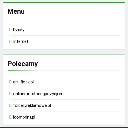
Menu
Działy
Internet
Polecamy
art-flock.pl
onlinemonitoringpozycji.eu
folderyreklamowe.pl
icomprint.pl