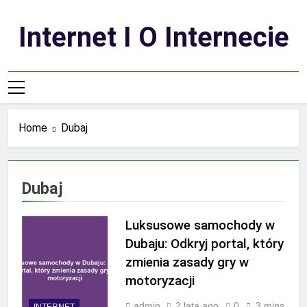
Skip
to
Internet I O Internecie
content
Home
Dubaj
Dubaj
Luksusowe samochody w
Dubaju: Odkryj portal, który
zmienia zasady gry w
motoryzacji
admin
2 lata ago
0
3 mins
INTERNET