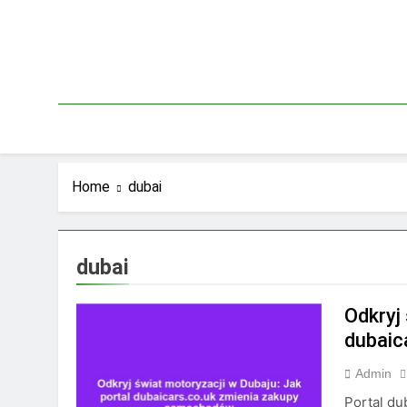
Skip
to
content
Home
dubai
dubai
Odkryj
dubaic
Admin
Portal du