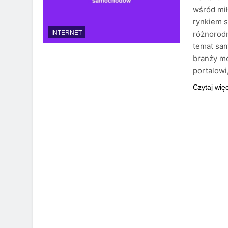
wśród mił
rynkiem 
różnorodn
INTERNET
temat sam
branży mo
portalowi
Czytaj wię