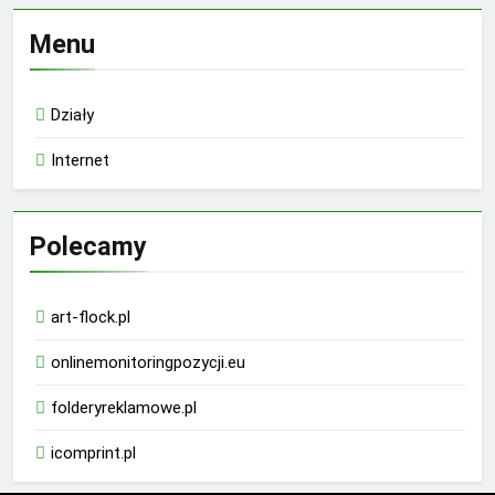
Menu
Działy
Internet
Polecamy
art-flock.pl
onlinemonitoringpozycji.eu
folderyreklamowe.pl
icomprint.pl