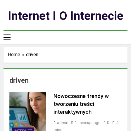
Skip
to
Internet I O Internecie
content
Home
driven
driven
Nowoczesne trendy w
tworzeniu treści
interaktywnych
admin
1 miesiąc ago
0
4
mins
INTERNET