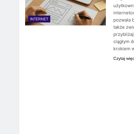
użytkowni
interneto
pozwala b
INTERNET
także zwi
przybliża
ciągłym 
krokiem 
Czytaj wię