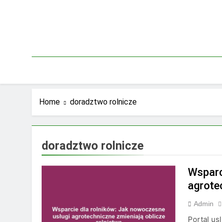
Skip
to
content
Home
doradztwo rolnicze
doradztwo rolnicze
Wsparc
agrote
Admin
Portal us