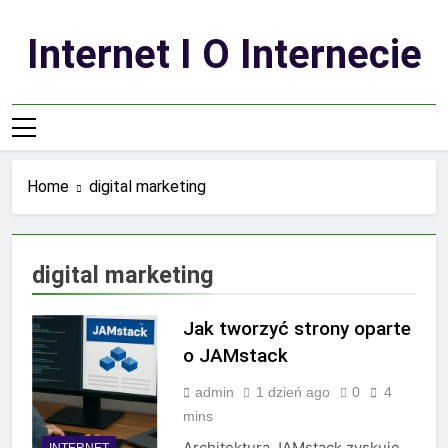
Skip
to
Internet I O Internecie
content
Home
digital marketing
digital marketing
Jak tworzyć strony oparte
o JAMstack
admin
1 dzień ago
0
4
mins
Architektura JAMstack zyskuje
INTERNET