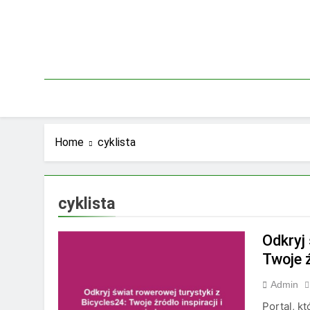
Skip
to
content
Home
cyklista
cyklista
Odkryj
Twoje ź
Admin
Portal, k