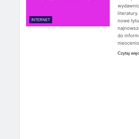
wydawnicz
literatur
nowe tytu
INTERNET
najnowsze
do informa
nieoceni
Czytaj wię