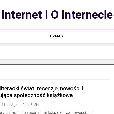
Internet I O Internecie
DZIAŁY
literacki świat: recenzje, nowości i
ująca społeczność książkowa
2 Lata Ago
0
3 Mins
tóry zajmuje się recenzjami książek oraz nowościami