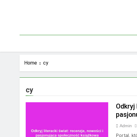
Skip
to
content
Home
cy
cy
Odkryj 
pasjon
Admin
Portal, k