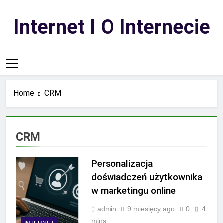
Skip
to
Internet I O Internecie
content
Home
CRM
CRM
Personalizacja
doświadczeń użytkownika
w marketingu online
admin
9 miesięcy ago
0
4
mins
INTERNET