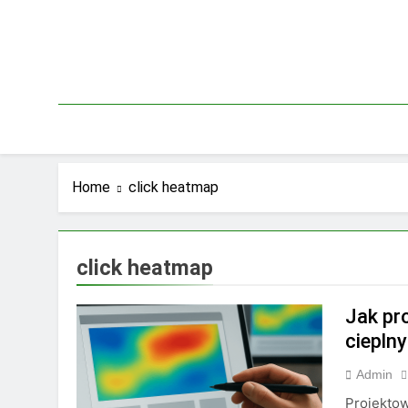
Skip
to
content
Home
click heatmap
click heatmap
Jak pr
ciepln
Admin
Projektow