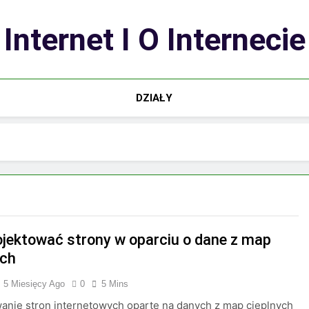
Internet I O Internecie
DZIAŁY
ojektować strony w oparciu o dane z map
ych
5 Miesięcy Ago
0
5 Mins
anie stron internetowych oparte na danych z map cieplnych