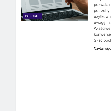
pozwala n
potrzeby 
użytkown
INTERNET
uwagę i z
Właściwe
konwersję
Skąd poc
Czytaj wię