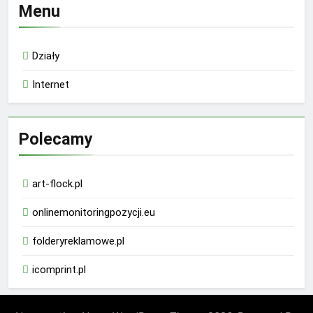
Menu
Działy
Internet
Polecamy
art-flock.pl
onlinemonitoringpozycji.eu
folderyreklamowe.pl
icomprint.pl