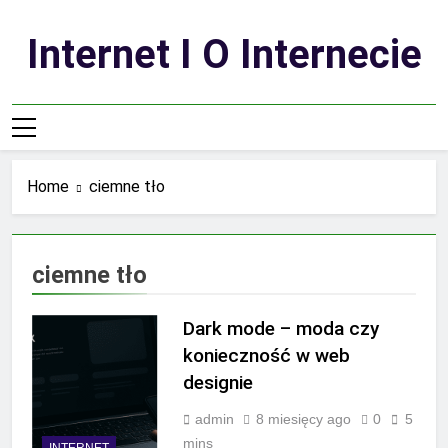
Skip
to
Internet I O Internecie
content
Home
ciemne tło
ciemne tło
Dark mode – moda czy
konieczność w web
designie
admin
8 miesięcy ago
0
5
mins
INTERNET