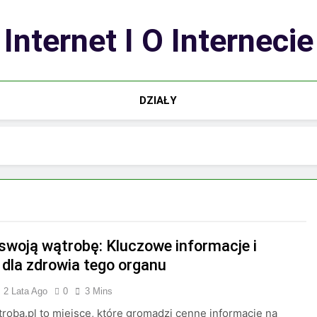
Internet I O Internecie
DZIAŁY
 swoją wątrobę: Kluczowe informacje i
 dla zdrowia tego organu
2 Lata Ago
0
3 Mins
troba.pl to miejsce, które gromadzi cenne informacje na