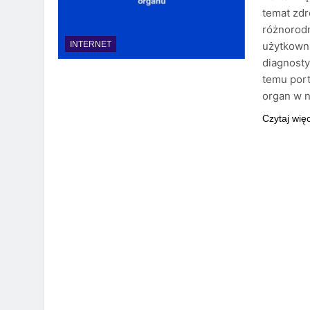
temat zdr
różnorod
użytkowni
INTERNET
diagnosty
temu port
organ w 
Czytaj wię