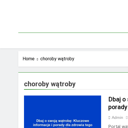
Skip
to
content
Home
choroby wątroby
choroby wątroby
Dbaj o
porady
Admin
Portal wą