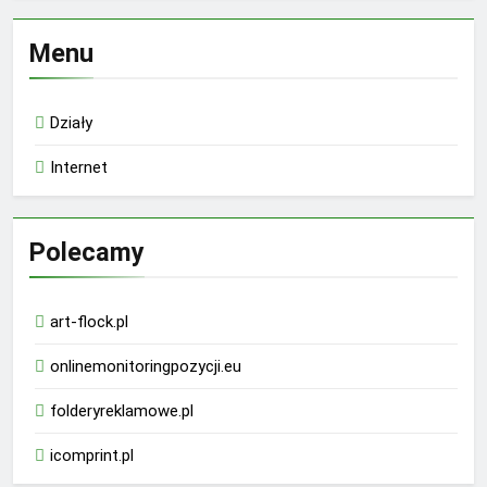
Menu
Działy
Internet
Polecamy
art-flock.pl
onlinemonitoringpozycji.eu
folderyreklamowe.pl
icomprint.pl