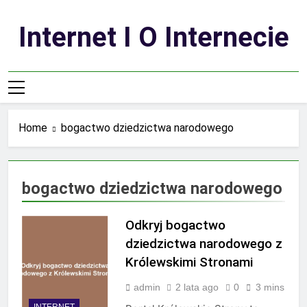
Skip
to
Internet I O Internecie
content
Home
bogactwo dziedzictwa narodowego
bogactwo dziedzictwa narodowego
Odkryj bogactwo
dziedzictwa narodowego z
Królewskimi Stronami
admin
2 lata ago
0
3 mins
INTERNET