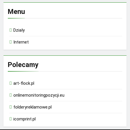
Menu
Działy
Internet
Polecamy
art-flock.pl
onlinemonitoringpozycji.eu
folderyreklamowe.pl
icomprint.pl