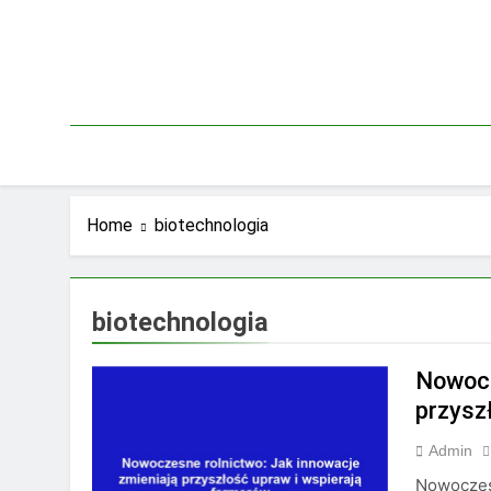
Skip
to
content
Home
biotechnologia
biotechnologia
Nowocz
przysz
Admin
Nowoczesn