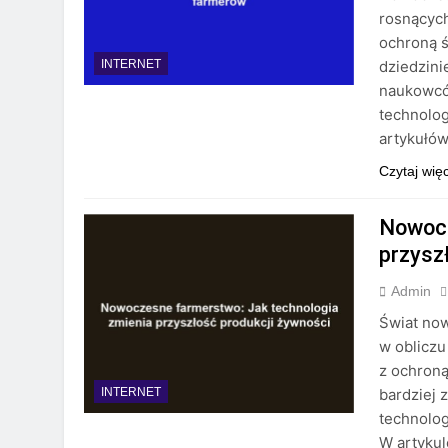
rosnącyc
ochroną ś
dziedzini
INTERNET
naukowcó
technolog
artykułów
Czytaj wię
Nowocz
przysz
Admin
Świat now
w oblicz
z ochroną
bardziej 
INTERNET
technolog
W artyku