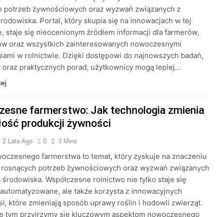
h potrzeb żywnościowych oraz wyzwań związanych z
rodowiska. Portal, który skupia się na innowacjach w tej
e, staje się nieocenionym źródłem informacji dla farmerów,
w oraz wszystkich zainteresowanych nowoczesnymi
iami w rolnictwie. Dzięki dostępowi do najnowszych badań,
 oraz praktycznych porad, użytkownicy mogą lepiej…
cej
esne farmerstwo: Jak technologia zmienia
łość produkcji żywności
2 Lata Ago
0
3 Mins
oczesnego farmerstwa to temat, który zyskuje na znaczeniu
u rosnących potrzeb żywnościowych oraz wyzwań związanych
 środowiska. Współczesne rolnictwo nie tylko staje się
zautomatyzowane, ale także korzysta z innowacyjnych
ii, które zmieniają sposób uprawy roślin i hodowli zwierząt.
le tym przyjrzymy się kluczowym aspektom nowoczesnego