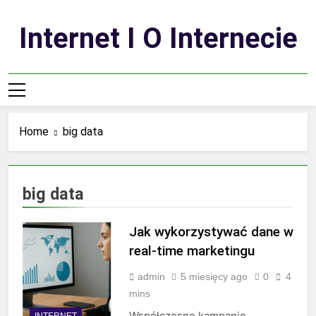
Skip
to
Internet I O Internecie
content
Home
big data
big data
Jak wykorzystywać dane w
real-time marketingu
admin
5 miesięcy ago
0
4
mins
Współczesne kampanie
INTERNET