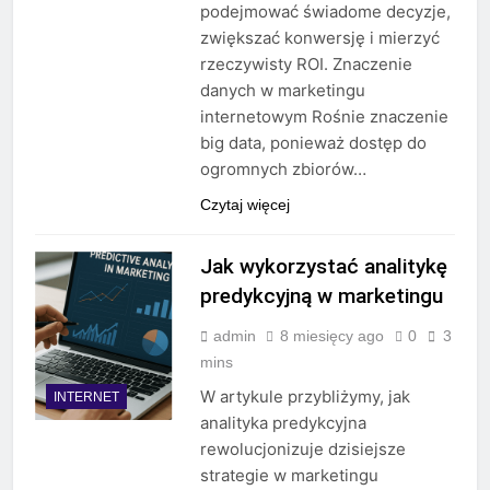
podejmować świadome decyzje,
zwiększać konwersję i mierzyć
rzeczywisty ROI. Znaczenie
danych w marketingu
internetowym Rośnie znaczenie
big data, ponieważ dostęp do
ogromnych zbiorów…
Czytaj więcej
Jak wykorzystać analitykę
predykcyjną w marketingu
admin
8 miesięcy ago
0
3
mins
W artykule przybliżymy, jak
INTERNET
analityka predykcyjna
rewolucjonizuje dzisiejsze
strategie w marketingu