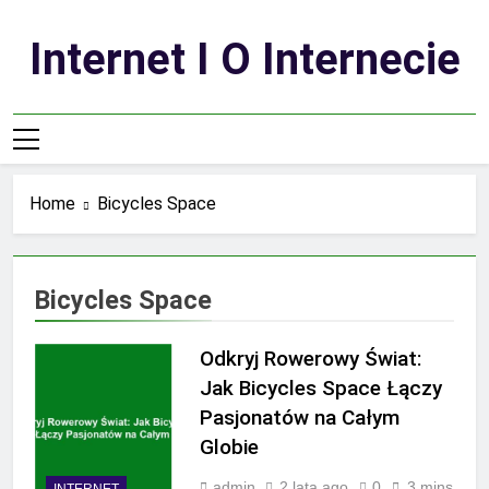
Skip
to
Internet I O Internecie
content
Home
Bicycles Space
Bicycles Space
Odkryj Rowerowy Świat:
Jak Bicycles Space Łączy
Pasjonatów na Całym
Globie
admin
2 lata ago
0
3 mins
INTERNET