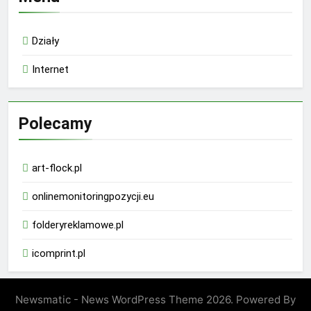
Działy
Internet
Polecamy
art-flock.pl
onlinemonitoringpozycji.eu
folderyreklamowe.pl
icomprint.pl
Newsmatic - News WordPress Theme 2026. Powered By