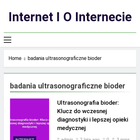
Skip
to
Internet I O Internecie
content
Home
badania ultrasonograficzne bioder
badania ultrasonograficzne bioder
Ultrasonografia bioder:
Klucz do wczesnej
diagnostyki i lepszej opieki
medycznej
admin
2 lata ago
0
3 mins
INTERNET