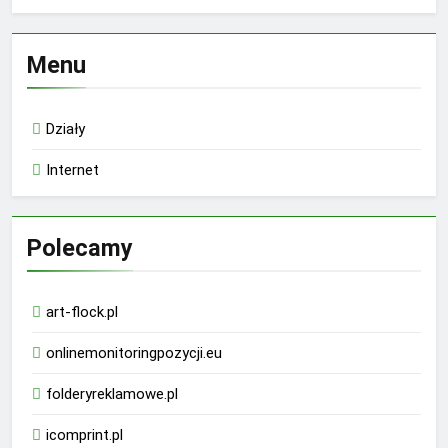
Menu
Działy
Internet
Polecamy
art-flock.pl
onlinemonitoringpozycji.eu
folderyreklamowe.pl
icomprint.pl