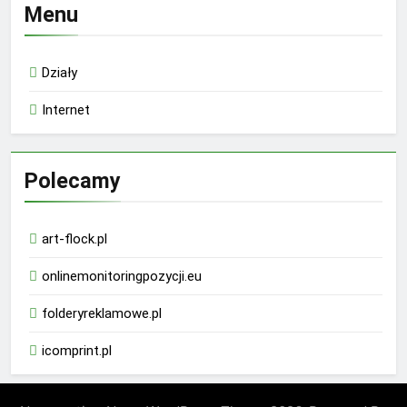
Menu
Działy
Internet
Polecamy
art-flock.pl
onlinemonitoringpozycji.eu
folderyreklamowe.pl
icomprint.pl