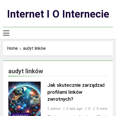
Skip
to
Internet I O Internecie
content
Home
audyt linków
audyt linków
Jak skutecznie zarządzać
profilami linków
zwrotnych?
admin
2 lata ago
0
5 mins
INTERNET