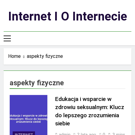
Skip
to
Internet I O Internecie
content
Home
aspekty fizyczne
aspekty fizyczne
Edukacja i wsparcie w
zdrowiu seksualnym: Klucz
do lepszego zrozumienia
siebie
admin
2 lata ago
0
3 mins
INTERNET