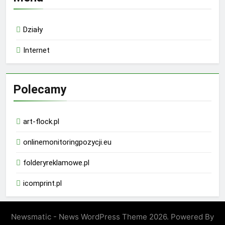
Działy
Internet
Polecamy
art-flock.pl
onlinemonitoringpozycji.eu
folderyreklamowe.pl
icomprint.pl
Newsmatic - News WordPress Theme 2026. Powered By