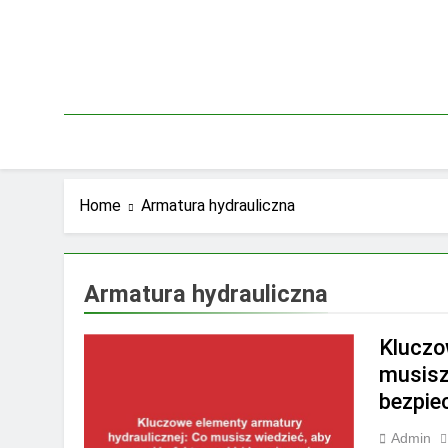
Skip
to
content
Home
Armatura hydrauliczna
Armatura hydrauliczna
Kluczo
musisz
bezpi
Admin