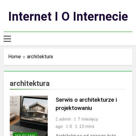
Skip
to
Internet I O Internecie
content
Home
architektura
architektura
Serwis o architekturze i
projektowaniu
admin
7 miesięcy
ago
0
13 mins
Architektura od zawsze była
POLECAMY