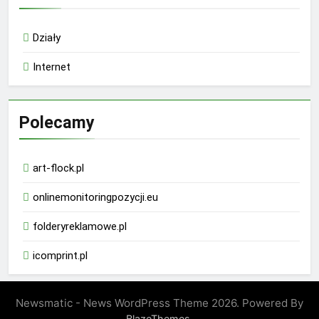
Działy
Internet
Polecamy
art-flock.pl
onlinemonitoringpozycji.eu
folderyreklamowe.pl
icomprint.pl
Newsmatic - News WordPress Theme 2026. Powered By
.
BlazeThemes