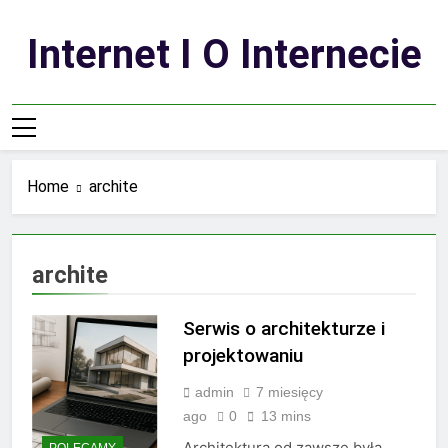
Skip
to
Internet I O Internecie
content
Home
archite
archite
Serwis o architekturze i
projektowaniu
admin
7 miesięcy
ago
0
13 mins
Architektura od zawsze była
POLECAMY