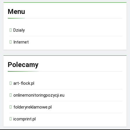
Menu
Działy
Internet
Polecamy
art-flock.pl
onlinemonitoringpozycji.eu
folderyreklamowe.pl
icomprint.pl