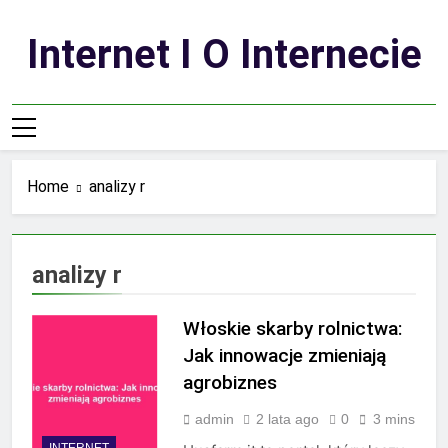
Skip
to
Internet I O Internecie
content
Home
analizy r
analizy r
Włoskie skarby rolnictwa:
Jak innowacje zmieniają
agrobiznes
admin
2 lata ago
0
3 mins
INTERNET